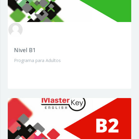
Nivel B1
Programa para Adultos