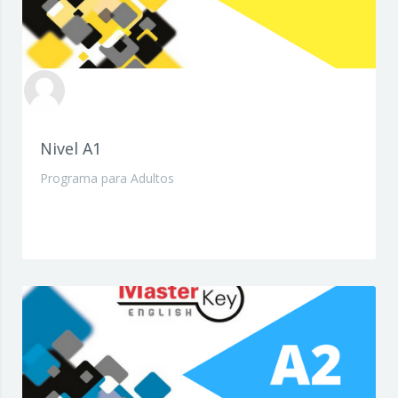
Nivel A1
Programa para Adultos